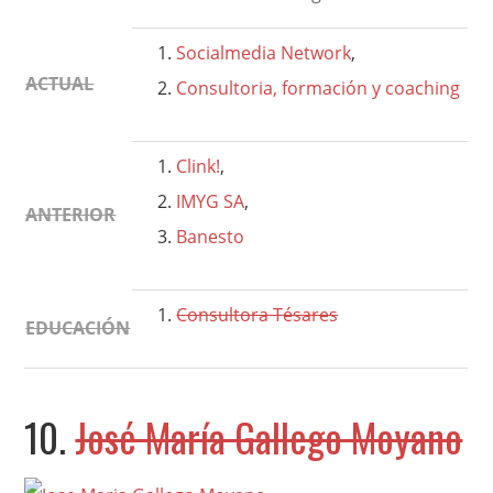
Socialmedia Network
,
ACTUAL
Consultoria, formación y coaching
Clink!
,
IMYG SA
,
ANTERIOR
Banesto
Consultora Tésares
EDUCACIÓN
10.
José María Gallego Moyano