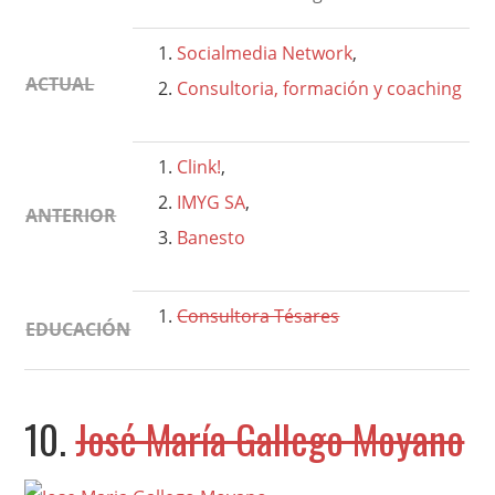
Socialmedia Network
,
ACTUAL
Consultoria, formación y coaching
Clink!
,
IMYG SA
,
ANTERIOR
Banesto
Consultora Tésares
EDUCACIÓN
10.
José María Gallego Moyano