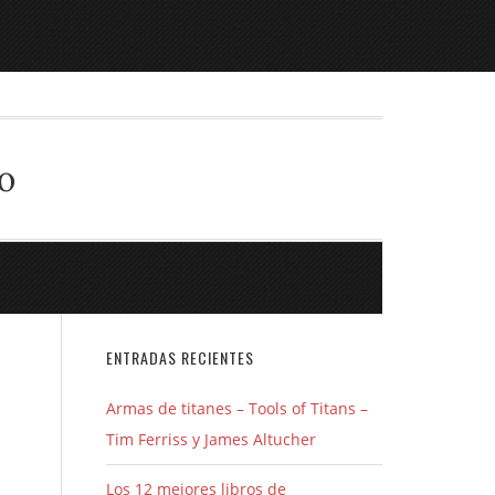
o
ENTRADAS RECIENTES
Armas de titanes – Tools of Titans –
Tim Ferriss y James Altucher
Los 12 mejores libros de