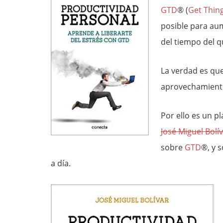
GTD
® (
Get Thin
posible para aum
del tiempo del 
La verdad es qu
aprovechamient
Por ello es un pl
José Miguel Bolí
sobre
GTD
®, y 
a día.