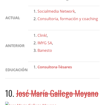
Socialmedia Network
,
ACTUAL
Consultoria, formación y coaching
Clink!
,
IMYG SA
,
ANTERIOR
Banesto
Consultora Tésares
EDUCACIÓN
10.
José María Gallego Moyano