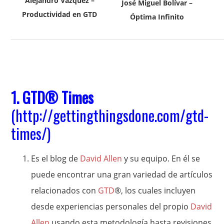
Alejandro Vázquez –
José Miguel Bolívar –
Productividad en GTD
Óptima Infinito
1.
GTD
® Times
(
http://gettingthingsdone.com/gtd-
times/
)
Es el blog de
David Allen
y su equipo. En él se
puede encontrar una gran variedad de artículos
relacionados con
GTD
®, los cuales incluyen
desde experiencias personales del propio
David
Allen
usando esta metodología hasta revisiones