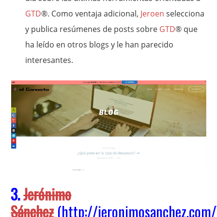
GTD
®. Como ventaja adicional,
Jeroen
selecciona
y publica resúmenes de posts sobre
GTD
® que
ha leído en otros blogs y le han parecido
interesantes.
3.
Jerónimo
Sánchez
(
http://jeronimosanchez.com/