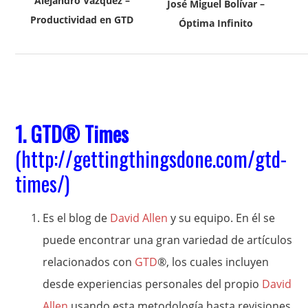
Alejandro Vázquez –
José Miguel Bolívar –
Productividad en GTD
Óptima Infinito
1.
GTD
® Times
(
http://gettingthingsdone.com/gtd-
times/
)
Es el blog de
David Allen
y su equipo. En él se
puede encontrar una gran variedad de artículos
relacionados con
GTD
®, los cuales incluyen
desde experiencias personales del propio
David
Allen
usando esta metodología hasta revisiones