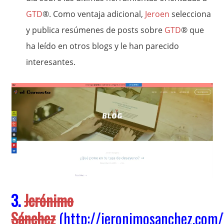
GTD
®. Como ventaja adicional,
Jeroen
selecciona
y publica resúmenes de posts sobre
GTD
® que
ha leído en otros blogs y le han parecido
interesantes.
3.
Jerónimo
Sánchez
(
http://jeronimosanchez.com/