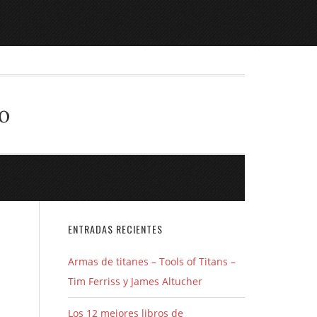
o
ENTRADAS RECIENTES
Armas de titanes – Tools of Titans –
Tim Ferriss y James Altucher
Los 12 mejores libros de