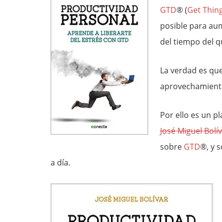
GTD
® (
Get Thin
posible para aum
del tiempo del 
La verdad es qu
aprovechamient
Por ello es un pl
José Miguel Bolí
sobre
GTD
®, y 
a día.