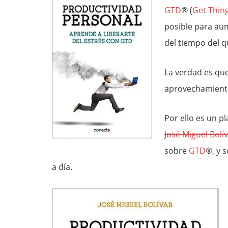
GTD
® (
Get Thin
posible para aum
del tiempo del 
La verdad es qu
aprovechamient
Por ello es un pl
José Miguel Bolí
sobre
GTD
®, y 
a día.