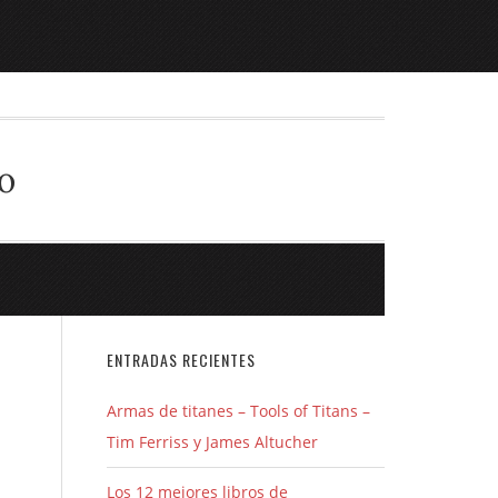
o
ENTRADAS RECIENTES
Armas de titanes – Tools of Titans –
Tim Ferriss y James Altucher
Los 12 mejores libros de