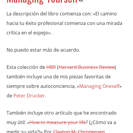
La descripción del libro comienza con: «El camino
hacia tu éxito profesional comienza con una mirada
crítica en el espejo».
No puedo estar más de acuerdo.
Esta colección de
HBR
(
Harvard Business Review
)
también incluye una de mis piezas favoritas de
siempre sobre autoconciencia, «
Managing Oneself
»
de
Peter Drucker
.
También incluye otro artículo que he encontrado
muy útil: «
How to measure your life
? (¿Cómo va a
medir su vida?)» Por
Clayton M. Christensen
.