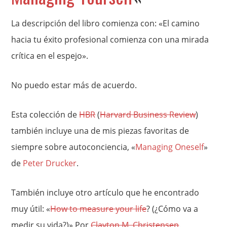
La descripción del libro comienza con: «El camino
hacia tu éxito profesional comienza con una mirada
crítica en el espejo».
No puedo estar más de acuerdo.
Esta colección de
HBR
(
Harvard Business Review
)
también incluye una de mis piezas favoritas de
siempre sobre autoconciencia, «
Managing Oneself
»
de
Peter Drucker
.
También incluye otro artículo que he encontrado
muy útil: «
How to measure your life
? (¿Cómo va a
medir su vida?)» Por
Clayton M. Christensen
.