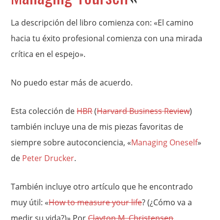
La descripción del libro comienza con: «El camino
hacia tu éxito profesional comienza con una mirada
crítica en el espejo».
No puedo estar más de acuerdo.
Esta colección de
HBR
(
Harvard Business Review
)
también incluye una de mis piezas favoritas de
siempre sobre autoconciencia, «
Managing Oneself
»
de
Peter Drucker
.
También incluye otro artículo que he encontrado
muy útil: «
How to measure your life
? (¿Cómo va a
medir su vida?)» Por
Clayton M. Christensen
.