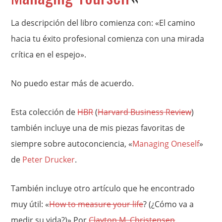
La descripción del libro comienza con: «El camino
hacia tu éxito profesional comienza con una mirada
crítica en el espejo».
No puedo estar más de acuerdo.
Esta colección de
HBR
(
Harvard Business Review
)
también incluye una de mis piezas favoritas de
siempre sobre autoconciencia, «
Managing Oneself
»
de
Peter Drucker
.
También incluye otro artículo que he encontrado
muy útil: «
How to measure your life
? (¿Cómo va a
medir su vida?)» Por
Clayton M. Christensen
.