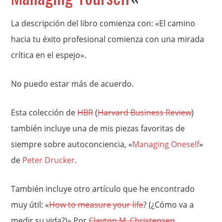
La descripción del libro comienza con: «El camino
hacia tu éxito profesional comienza con una mirada
crítica en el espejo».
No puedo estar más de acuerdo.
Esta colección de
HBR
(
Harvard Business Review
)
también incluye una de mis piezas favoritas de
siempre sobre autoconciencia, «
Managing Oneself
»
de
Peter Drucker
.
También incluye otro artículo que he encontrado
muy útil: «
How to measure your life
? (¿Cómo va a
medir su vida?)» Por
Clayton M. Christensen
.