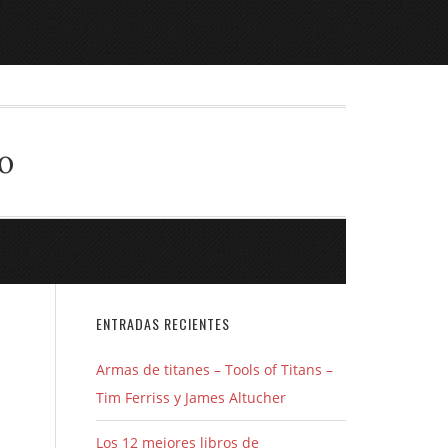
o
ENTRADAS RECIENTES
Armas de titanes – Tools of Titans –
Tim Ferriss y James Altucher
Los 12 mejores libros de