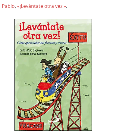
n Pablo
,
«¡Levántate otra vez!»
.