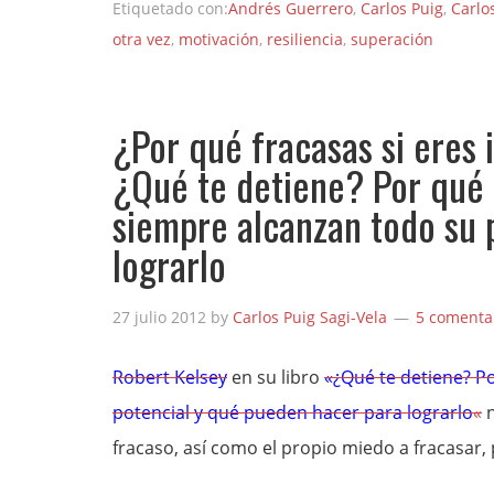
Etiquetado con:
Andrés Guerrero
,
Carlos Puig
,
Carlo
otra vez
,
motivación
,
resiliencia
,
superación
¿Por qué fracasas si eres 
¿Qué te detiene? Por qué 
siempre alcanzan todo su 
lograrlo
27 julio 2012
by
Carlos Puig Sagi-Vela
5 comenta
Robert Kelsey
en su libro
«¿Qué te detiene? P
potencial y qué pueden hacer para lograrlo
«
n
fracaso, así como el propio miedo a fracasar,