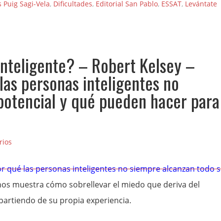
s Puig Sagi-Vela
,
Dificultades
,
Editorial San Pablo
,
ESSAT
,
Levántate
inteligente? – Robert Kelsey –
las personas inteligentes no
potencial y qué pueden hacer para
rios
or qué las personas inteligentes no siempre alcanzan todo 
os muestra cómo sobrellevar el miedo que deriva del
 partiendo de su propia experiencia.