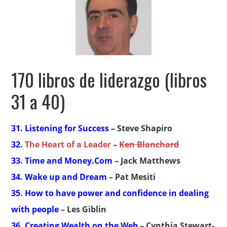
170 libros de liderazgo (libros
31 a 40)
31. Listening for Success
– Steve Shapiro
32.
The Heart of a Leader
–
Ken Blanchard
33. Time and Money.Com
– Jack Matthews
34. Wake up and Dream
– Pat Mesiti
35. How to have power and confidence in dealing
with people
– Les Giblin
36. Creating Wealth on the Web
– Cynthia Stewart-