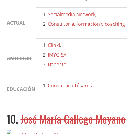
Socialmedia Network
,
ACTUAL
Consultoria, formación y coaching
Clink!
,
IMYG SA
,
ANTERIOR
Banesto
Consultora Tésares
EDUCACIÓN
10.
José María Gallego Moyano