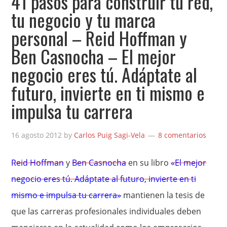
41 pasos para construir tu red,
tu negocio y tu marca
personal – Reid Hoffman y
Ben Casnocha – El mejor
negocio eres tú. Adáptate al
futuro, invierte en ti mismo e
impulsa tu carrera
16 agosto 2012
by
Carlos Puig Sagi-Vela
8 comentarios
Reid Hoffman
y
Ben Casnocha
en su libro
«El mejor
negocio eres tú. Adáptate al futuro, invierte en ti
mismo e impulsa tu carrera»
mantienen la tesis de
que las carreras profesionales individuales deben