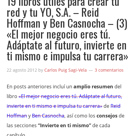
19 libros útiles para crear tu
red y tu YO, S.A. – Reid
Hoffman y Ben Casnocha – (3)
«El mejor negocio eres tú.
Adáptate al futuro, invierte en
ti mismo e impulsa tu carrera»
22 agosto 2012
by
Carlos Puig Sagi-Vela
3 comentarios
En posts anteriores incluí un
amplio resumen
del
libro
«El mejor negocio eres tú. Adáptate al futuro,
invierte en ti mismo e impulsa tu carrera»
de
Reid
Hoffman
y
Ben Casnocha
, así como los
consejos
de
las secciones
“Invierte en ti mismo”
de cada
capítulo.