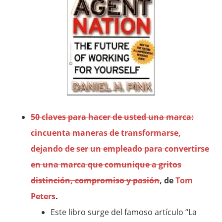
50 claves para hacer de usted una marca:
cincuenta maneras de transformarse,
dejando de ser un empleado para convertirse
en una marca que comunique a gritos
distinción, compromiso y pasión
, de
Tom
Peters
.
Este libro surge del famoso artículo “La