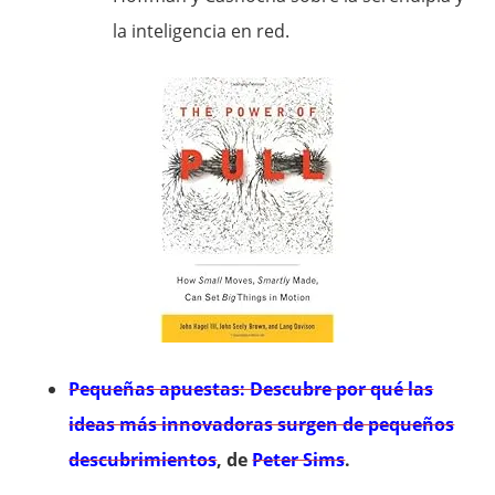
la inteligencia en red.
Pequeñas apuestas: Descubre por qué las
ideas más innovadoras surgen de pequeños
descubrimientos
, de
Peter Sims
.