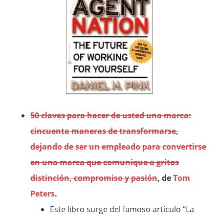
50 claves para hacer de usted una marca:
cincuenta maneras de transformarse,
dejando de ser un empleado para convertirse
en una marca que comunique a gritos
distinción, compromiso y pasión
, de
Tom
Peters
.
Este libro surge del famoso artículo “La