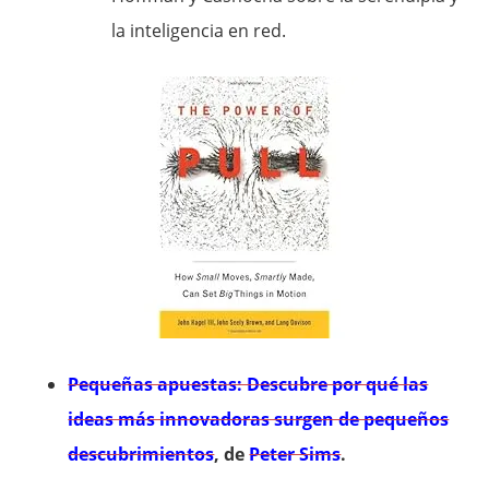
la inteligencia en red.
Pequeñas apuestas: Descubre por qué las
ideas más innovadoras surgen de pequeños
descubrimientos
, de
Peter Sims
.