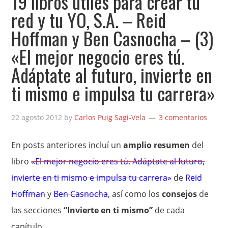
19 libros útiles para crear tu
red y tu YO, S.A. – Reid
Hoffman y Ben Casnocha – (3)
«El mejor negocio eres tú.
Adáptate al futuro, invierte en
ti mismo e impulsa tu carrera»
22 agosto 2012
by
Carlos Puig Sagi-Vela
3 comentarios
En posts anteriores incluí un
amplio resumen
del
libro
«El mejor negocio eres tú. Adáptate al futuro,
invierte en ti mismo e impulsa tu carrera»
de
Reid
Hoffman
y
Ben Casnocha
, así como los
consejos
de
las secciones
“Invierte en ti mismo”
de cada
capítulo.