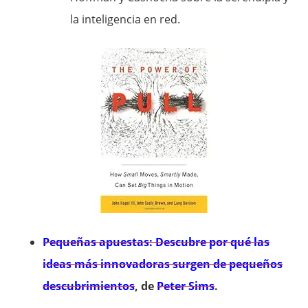
la inteligencia en red.
Pequeñas apuestas: Descubre por qué las
ideas más innovadoras surgen de pequeños
descubrimientos
, de
Peter Sims
.