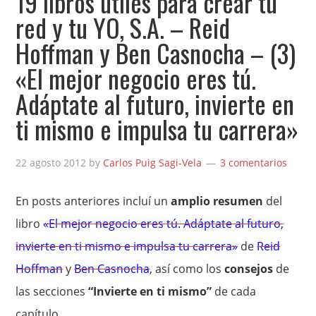
19 libros útiles para crear tu
red y tu YO, S.A. – Reid
Hoffman y Ben Casnocha – (3)
«El mejor negocio eres tú.
Adáptate al futuro, invierte en
ti mismo e impulsa tu carrera»
22 agosto 2012
by
Carlos Puig Sagi-Vela
3 comentarios
En posts anteriores incluí un
amplio resumen
del
libro
«El mejor negocio eres tú. Adáptate al futuro,
invierte en ti mismo e impulsa tu carrera»
de
Reid
Hoffman
y
Ben Casnocha
, así como los
consejos
de
las secciones
“Invierte en ti mismo”
de cada
capítulo.