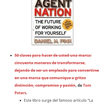
50 claves para hacer de usted una marca:
cincuenta maneras de transformarse,
dejando de ser un empleado para convertirse
en una marca que comunique a gritos
distinción, compromiso y pasión
, de
Tom
Peters
.
Este libro surge del famoso artículo “La