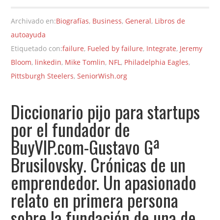
Archivado en:
Biografías
,
Business
,
General
,
Libros de
autoayuda
Etiquetado con:
failure
,
Fueled by failure
,
Integrate
,
Jeremy
Bloom
,
linkedin
,
Mike Tomlin
,
NFL
,
Philadelphia Eagles
,
Pittsburgh Steelers
,
SeniorWish.org
Diccionario pijo para startups
por el fundador de
BuyVIP.com-Gustavo Gª
Brusilovsky. Crónicas de un
emprendedor. Un apasionado
relato en primera persona
sobre la fundación de una de