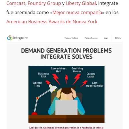
Comcast
,
Foundry Group
y
Liberty Global
. Integrate
fue premiada como «
Mejor nueva compañía
» en los
American Business Awards de Nueva York
.