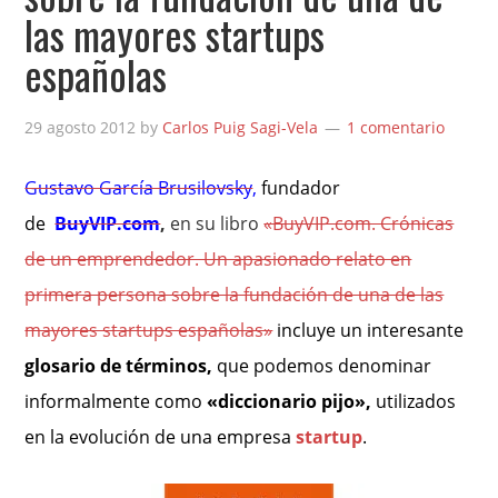
las mayores startups
españolas
29 agosto 2012
by
Carlos Puig Sagi-Vela
1 comentario
Gustavo García Brusilovsky
,
fundador
de
BuyVIP.com
,
en su libro
«BuyVIP.com. Crónicas
de un emprendedor. Un apasionado relato en
primera persona sobre la fundación de una de las
mayores startups españolas»
incluye un interesante
glosario de términos,
que podemos denominar
informalmente como
«diccionario pijo»,
utilizados
en
la evolución de una empresa
startup
.