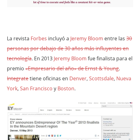
La revista
Forbes
incluyó a
Jeremy Bloom
entre las
30
personas por debajo de 30 años más influyentes en
tecnología
. En 2013
Jeremy Bloom
fue finalista para el
premio
«Empresario del año» de Ernst & Young
.
Integrate
tiene oficinas en
Denver
,
Scottsdale
,
Nueva
York
,
San Francisco
y
Boston
.