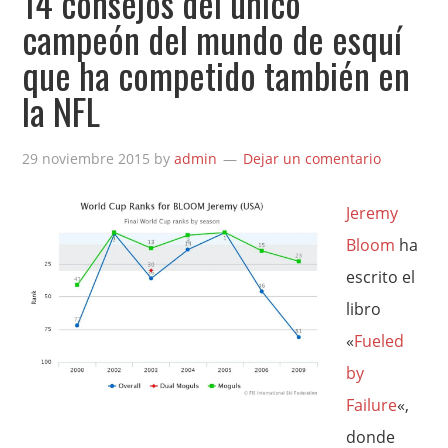
14 consejos del único
campeón del mundo de esquí
que ha competido también en
la NFL
29 noviembre 2015
by
admin
Dejar un comentario
Jeremy
Bloom
ha
escrito el
libro
«
Fueled
by
Failure
«,
donde