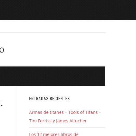
o
.
ENTRADAS RECIENTES
Armas de titanes – Tools of Titans –
Tim Ferriss y James Altucher
Los 12 mejores libros de