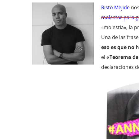
Risto Mejide
nos
molestar para g
«molestia», la p
Una de las frase
eso es que no 
el
«Teorema de
declaraciones d