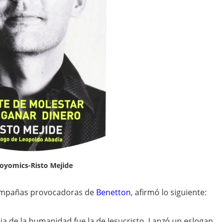
oyomics-Risto Mejide
campañas provocadoras de
Benetton
, afirmó lo siguiente:
a de la humanidad fue la de Jesucristo. Lanzó un eslogan