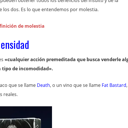
pueden obtener todos los beneficios del insulto y de la
 los dos. Es lo que entendemos por molestia.
densidad
es
«cualquier acción premeditada que busca venderle al
n tipo de incomodidad».
aco que se llame
Death
, o un vino que se llame
Fat Bastard
,
s reales.