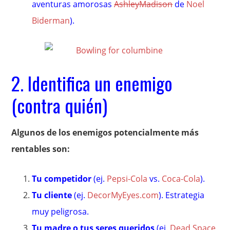
aventuras amorosas
AshleyMadison
de
Noel
Biderman
).
2. Identifica un enemigo
(contra quién)
Algunos de los enemigos potencialmente más
rentables son:
Tu competidor
(ej.
Pepsi-Cola
vs.
Coca-Cola
).
Tu cliente
(ej.
DecorMyEyes.com
). Estrategia
muy peligrosa.
Tu madre o tus seres queridos
(ej.
Dead Space