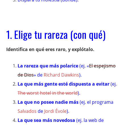
1. Elige tu rareza (con qué)
Identifica en qué eres raro, y explótalo.
La rareza que más polarice
(ej. «
El espejismo
de Dios
» de
Richard Dawkins
).
La que más gente esté dispuesta a evitar
(ej.
The worst hotel in the world
).
La que no posee nadie más
(ej. el programa
Salvados
de
Jordi Évole
).
La que sea más novedosa
(ej. la web de