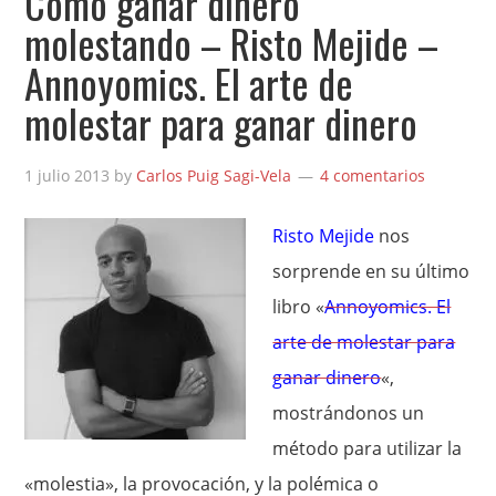
Cómo ganar dinero
molestando – Risto Mejide –
Annoyomics. El arte de
molestar para ganar dinero
1 julio 2013
by
Carlos Puig Sagi-Vela
4 comentarios
Risto Mejide
nos
sorprende en su último
libro «
Annoyomics. El
arte de molestar para
ganar dinero
«,
mostrándonos un
método para utilizar la
«molestia», la provocación, y la polémica o