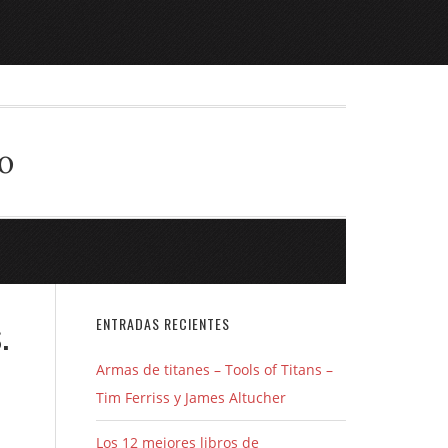
o
.
ENTRADAS RECIENTES
Armas de titanes – Tools of Titans –
Tim Ferriss y James Altucher
Los 12 mejores libros de