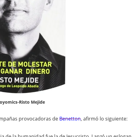
oyomics-Risto Mejide
campañas provocadoras de
Benetton
, afirmó lo siguiente:
a de la humanidad fue la de Jesucristo. Lanzó un eslogan