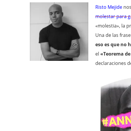
Risto Mejide
nos
molestar para g
«molestia», la p
Una de las frase
eso es que no 
el
«Teorema de
declaraciones d