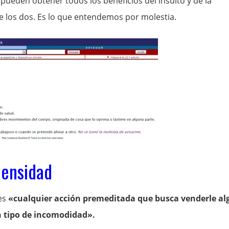
pueden obtener todos los beneficios del insulto y de la
 los dos. Es lo que entendemos por molestia.
densidad
es
«cualquier acción premeditada que busca venderle al
n tipo de incomodidad».