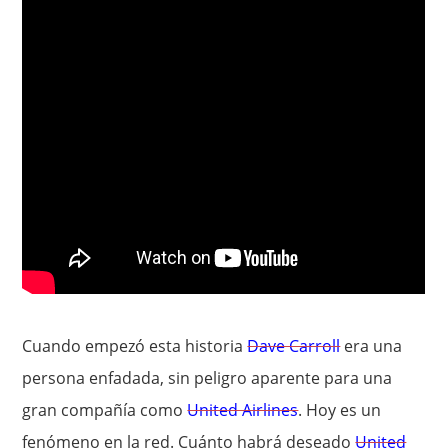
Cuando empezó esta historia
Dave Carroll
era una
persona enfadada, sin peligro aparente para una
gran compañía como
United Airlines
. Hoy es un
fenómeno en la red. Cuánto habrá deseado
United