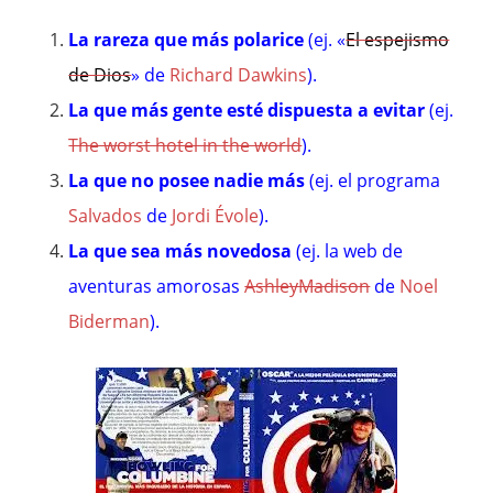
La rareza que más polarice
(ej. «
El espejismo
de Dios
» de
Richard Dawkins
).
La que más gente esté dispuesta a evitar
(ej.
The worst hotel in the world
).
La que no posee nadie más
(ej. el programa
Salvados
de
Jordi Évole
).
La que sea más novedosa
(ej. la web de
aventuras amorosas
AshleyMadison
de
Noel
Biderman
).