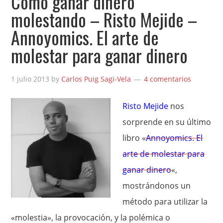
Cómo ganar dinero
molestando – Risto Mejide –
Annoyomics. El arte de
molestar para ganar dinero
1 julio 2013
by
Carlos Puig Sagi-Vela
4 comentarios
Risto Mejide
nos
sorprende en su último
libro «
Annoyomics. El
arte de molestar para
ganar dinero
«,
mostrándonos un
método para utilizar la
«molestia», la provocación, y la polémica o