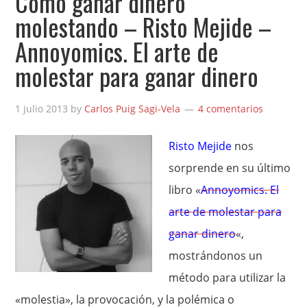
Cómo ganar dinero
molestando – Risto Mejide –
Annoyomics. El arte de
molestar para ganar dinero
1 julio 2013
by
Carlos Puig Sagi-Vela
4 comentarios
Risto Mejide
nos
sorprende en su último
libro «
Annoyomics. El
arte de molestar para
ganar dinero
«,
mostrándonos un
método para utilizar la
«molestia», la provocación, y la polémica o