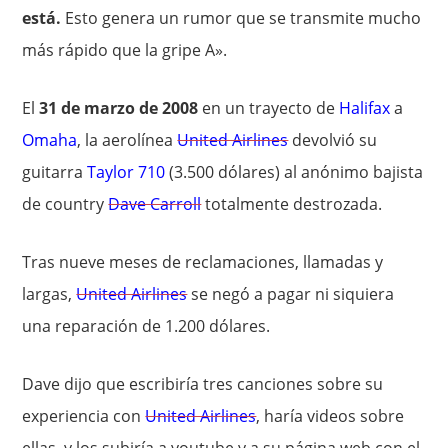
está.
Esto genera un rumor que se transmite mucho
más rápido que la gripe A».
El
31 de marzo de 2008
en un trayecto de
Halifax
a
Omaha
, la aerolínea
United Airlines
devolvió su
guitarra
Taylor 710
(3.500 dólares) al anónimo bajista
de country
Dave Carroll
totalmente destrozada.
Tras nueve meses de reclamaciones, llamadas y
largas,
United Airlines
se negó a pagar ni siquiera
una reparación de 1.200 dólares.
Dave dijo que escribiría tres canciones sobre su
experiencia con
United Airlines
, haría videos sobre
ellas, y los subiría a youtube y a su página web con el