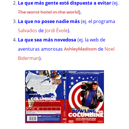
La que más gente esté dispuesta a evitar
(ej.
The worst hotel in the world
).
La que no posee nadie más
(ej. el programa
Salvados
de
Jordi Évole
).
La que sea más novedosa
(ej. la web de
aventuras amorosas
AshleyMadison
de
Noel
Biderman
).