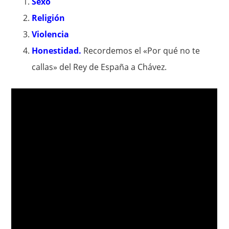
Sexo
Religión
Violencia
Honestidad.
Recordemos el «Por qué no te
callas» del Rey de España a Chávez.