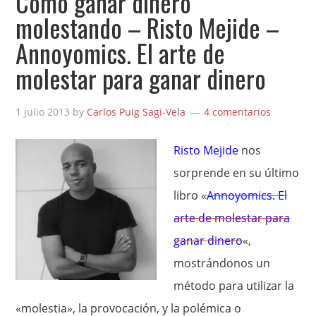
Cómo ganar dinero
molestando – Risto Mejide –
Annoyomics. El arte de
molestar para ganar dinero
1 julio 2013
by
Carlos Puig Sagi-Vela
4 comentarios
Risto Mejide
nos
sorprende en su último
libro «
Annoyomics. El
arte de molestar para
ganar dinero
«,
mostrándonos un
método para utilizar la
«molestia», la provocación, y la polémica o