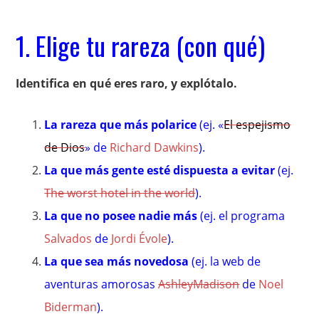
1. Elige tu rareza (con qué)
Identifica en qué eres raro, y explótalo.
La rareza que más polarice
(ej. «
El espejismo
de Dios
» de
Richard Dawkins
).
La que más gente esté dispuesta a evitar
(ej.
The worst hotel in the world
).
La que no posee nadie más
(ej. el programa
Salvados
de
Jordi Évole
).
La que sea más novedosa
(ej. la web de
aventuras amorosas
AshleyMadison
de
Noel
Biderman
).