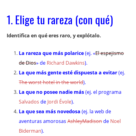
1. Elige tu rareza (con qué)
Identifica en qué eres raro, y explótalo.
La rareza que más polarice
(ej. «
El espejismo
de Dios
» de
Richard Dawkins
).
La que más gente esté dispuesta a evitar
(ej.
The worst hotel in the world
).
La que no posee nadie más
(ej. el programa
Salvados
de
Jordi Évole
).
La que sea más novedosa
(ej. la web de
aventuras amorosas
AshleyMadison
de
Noel
Biderman
).