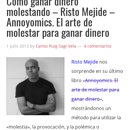
Cómo ganar dinero
molestando – Risto Mejide –
Annoyomics. El arte de
molestar para ganar dinero
1 julio 2013
by
Carlos Puig Sagi-Vela
4 comentarios
Risto Mejide
nos
sorprende en su último
libro «
Annoyomics. El
arte de molestar para
ganar dinero
«,
mostrándonos un
método para utilizar la
«molestia», la provocación, y la polémica o