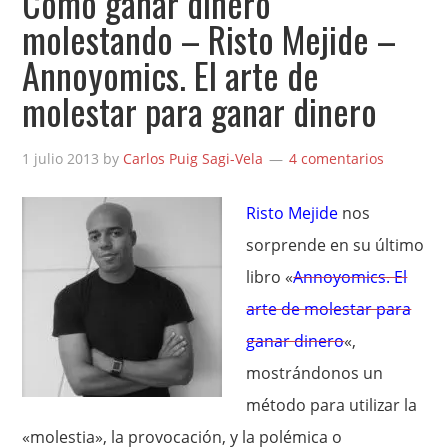
Cómo ganar dinero
molestando – Risto Mejide –
Annoyomics. El arte de
molestar para ganar dinero
1 julio 2013
by
Carlos Puig Sagi-Vela
4 comentarios
Risto Mejide
nos
sorprende en su último
libro «
Annoyomics. El
arte de molestar para
ganar dinero
«,
mostrándonos un
método para utilizar la
«molestia», la provocación, y la polémica o