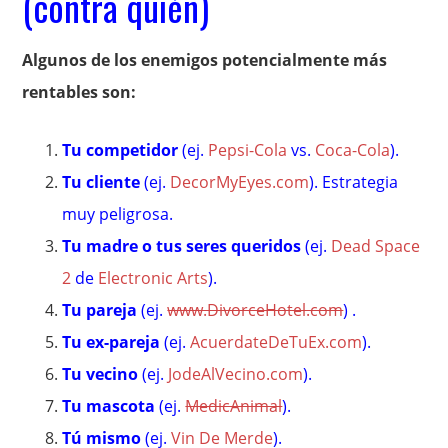
(contra quién)
Algunos de los enemigos potencialmente más
rentables son:
Tu competidor
(ej.
Pepsi-Cola
vs.
Coca-Cola
).
Tu cliente
(ej.
DecorMyEyes.com
). Estrategia
muy peligrosa.
Tu madre o tus seres queridos
(ej.
Dead Space
2
de
Electronic Arts
).
Tu pareja
(ej.
www.DivorceHotel.com
) .
Tu ex-pareja
(ej.
AcuerdateDeTuEx.com
).
Tu vecino
(ej.
JodeAlVecino.com
).
Tu mascota
(ej.
MedicAnimal
).
Tú mismo
(ej.
Vin De Merde
).