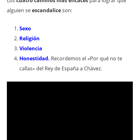
Los
cuatro caminos más eficaces
para lograr que
alguien se
escandalice
son:
Sexo
Religión
Violencia
Honestidad.
Recordemos el «Por qué no te
callas» del Rey de España a Chávez.