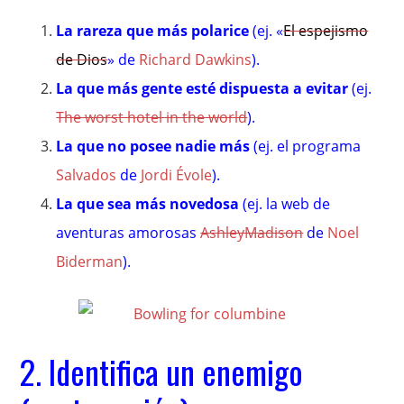
La rareza que más polarice
(ej. «
El espejismo
de Dios
» de
Richard Dawkins
).
La que más gente esté dispuesta a evitar
(ej.
The worst hotel in the world
).
La que no posee nadie más
(ej. el programa
Salvados
de
Jordi Évole
).
La que sea más novedosa
(ej. la web de
aventuras amorosas
AshleyMadison
de
Noel
Biderman
).
2. Identifica un enemigo