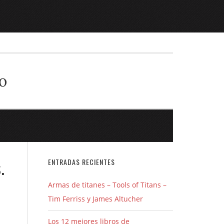
o
.
ENTRADAS RECIENTES
Armas de titanes – Tools of Titans –
Tim Ferriss y James Altucher
Los 12 mejores libros de