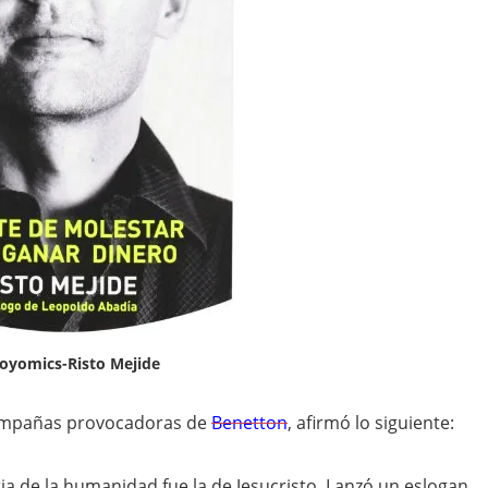
oyomics-Risto Mejide
campañas provocadoras de
Benetton
, afirmó lo siguiente:
a de la humanidad fue la de Jesucristo. Lanzó un eslogan