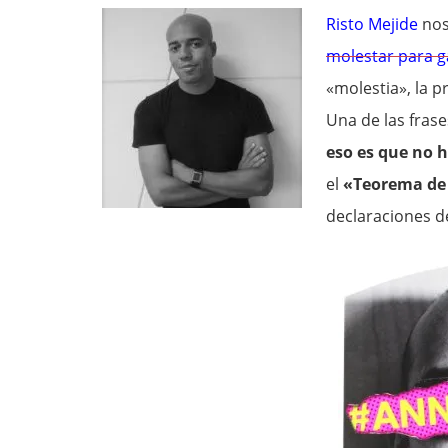
Risto Mejide
nos
molestar para g
«molestia», la p
Una de las frase
eso es que no 
el
«Teorema de
declaraciones d