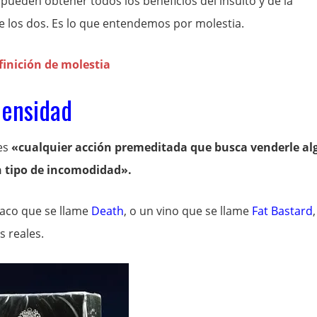
pueden obtener todos los beneficios del insulto y de la
 los dos. Es lo que entendemos por molestia.
densidad
es
«cualquier acción premeditada que busca venderle al
n tipo de incomodidad».
aco que se llame
Death
, o un vino que se llame
Fat Bastard
,
s reales.