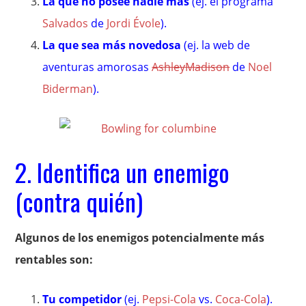
La que no posee nadie más
(ej. el programa
Salvados
de
Jordi Évole
).
La que sea más novedosa
(ej. la web de
aventuras amorosas
AshleyMadison
de
Noel
Biderman
).
2. Identifica un enemigo
(contra quién)
Algunos de los enemigos potencialmente más
rentables son:
Tu competidor
(ej.
Pepsi-Cola
vs.
Coca-Cola
).