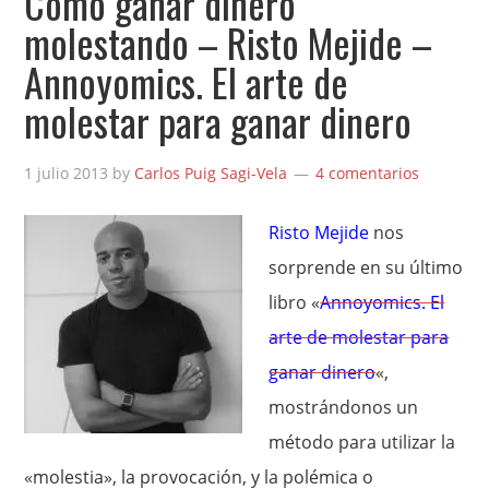
Cómo ganar dinero
molestando – Risto Mejide –
Annoyomics. El arte de
molestar para ganar dinero
1 julio 2013
by
Carlos Puig Sagi-Vela
4 comentarios
Risto Mejide
nos
sorprende en su último
libro «
Annoyomics. El
arte de molestar para
ganar dinero
«,
mostrándonos un
método para utilizar la
«molestia», la provocación, y la polémica o