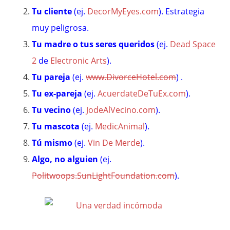
Tu cliente
(ej.
DecorMyEyes.com
). Estrategia
muy peligrosa.
Tu madre o tus seres queridos
(ej.
Dead Space
2
de
Electronic Arts
).
Tu pareja
(ej.
www.DivorceHotel.com
) .
Tu ex-pareja
(ej.
AcuerdateDeTuEx.com
).
Tu vecino
(ej.
JodeAlVecino.com
).
Tu mascota
(ej.
MedicAnimal
).
Tú mismo
(ej.
Vin De Merde
).
Algo, no alguien
(ej.
Politwoops.SunLightFoundation.com
).