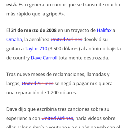
está.
Esto genera un rumor que se transmite mucho
más rápido que la gripe A».
El
31 de marzo de 2008
en un trayecto de
Halifax
a
Omaha
, la aerolínea
United Airlines
devolvió su
guitarra
Taylor 710
(3.500 dólares) al anónimo bajista
de country
Dave Carroll
totalmente destrozada.
Tras nueve meses de reclamaciones, llamadas y
largas,
United Airlines
se negó a pagar ni siquiera
una reparación de 1.200 dólares.
Dave dijo que escribiría tres canciones sobre su
experiencia con
United Airlines
, haría videos sobre
ellas, y los subiría a youtube y a su página web con el