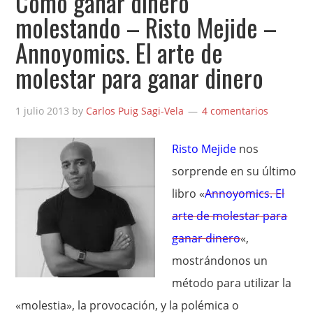
Cómo ganar dinero
molestando – Risto Mejide –
Annoyomics. El arte de
molestar para ganar dinero
1 julio 2013
by
Carlos Puig Sagi-Vela
4 comentarios
Risto Mejide
nos
sorprende en su último
libro «
Annoyomics. El
arte de molestar para
ganar dinero
«,
mostrándonos un
método para utilizar la
«molestia», la provocación, y la polémica o