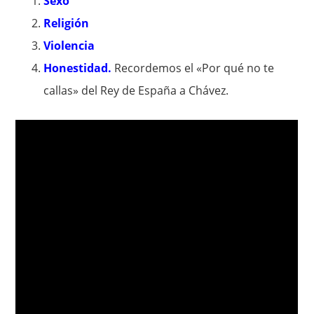
Sexo
Religión
Violencia
Honestidad.
Recordemos el «Por qué no te
callas» del Rey de España a Chávez.