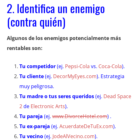
2. Identifica un enemigo
(contra quién)
Algunos de los enemigos potencialmente más
rentables son:
Tu competidor
(ej.
Pepsi-Cola
vs.
Coca-Cola
).
Tu cliente
(ej.
DecorMyEyes.com
). Estrategia
muy peligrosa.
Tu madre o tus seres queridos
(ej.
Dead Space
2
de
Electronic Arts
).
Tu pareja
(ej.
www.DivorceHotel.com
) .
Tu ex-pareja
(ej.
AcuerdateDeTuEx.com
).
Tu vecino
(ej.
JodeAlVecino.com
).