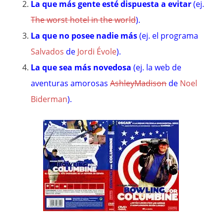
La que más gente esté dispuesta a evitar
(ej.
The worst hotel in the world
).
La que no posee nadie más
(ej. el programa
Salvados
de
Jordi Évole
).
La que sea más novedosa
(ej. la web de
aventuras amorosas
AshleyMadison
de
Noel
Biderman
).