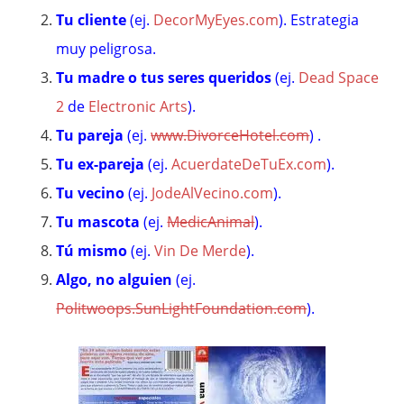
Tu cliente
(ej.
DecorMyEyes.com
). Estrategia
muy peligrosa.
Tu madre o tus seres queridos
(ej.
Dead Space
2
de
Electronic Arts
).
Tu pareja
(ej.
www.DivorceHotel.com
) .
Tu ex-pareja
(ej.
AcuerdateDeTuEx.com
).
Tu vecino
(ej.
JodeAlVecino.com
).
Tu mascota
(ej.
MedicAnimal
).
Tú mismo
(ej.
Vin De Merde
).
Algo, no alguien
(ej.
Politwoops.SunLightFoundation.com
).