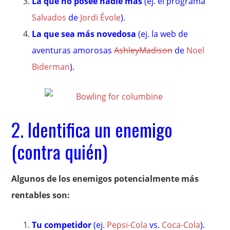
La que no posee nadie más
(ej. el programa
Salvados
de
Jordi Évole
).
La que sea más novedosa
(ej. la web de
aventuras amorosas
AshleyMadison
de
Noel
Biderman
).
2. Identifica un enemigo
(contra quién)
Algunos de los enemigos potencialmente más
rentables son:
Tu competidor
(ej.
Pepsi-Cola
vs.
Coca-Cola
).