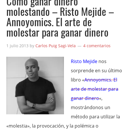
Cómo ganar dinero
molestando – Risto Mejide –
Annoyomics. El arte de
molestar para ganar dinero
1 julio 2013
by
Carlos Puig Sagi-Vela
4 comentarios
Risto Mejide
nos
sorprende en su último
libro «
Annoyomics. El
arte de molestar para
ganar dinero
«,
mostrándonos un
método para utilizar la
«molestia», la provocación, y la polémica o