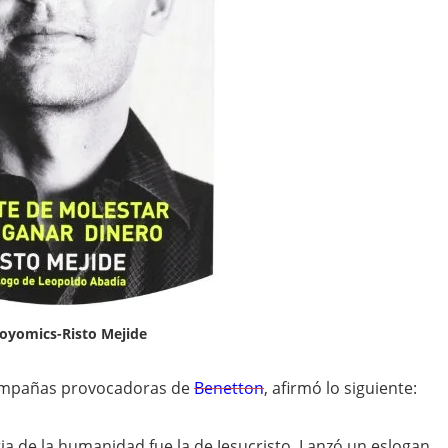
oyomics-Risto Mejide
campañas provocadoras de
Benetton
, afirmó lo siguiente:
a de la humanidad fue la de Jesucristo. Lanzó un eslogan