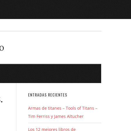
o
.
ENTRADAS RECIENTES
Armas de titanes – Tools of Titans –
Tim Ferriss y James Altucher
Los 12 mejores libros de