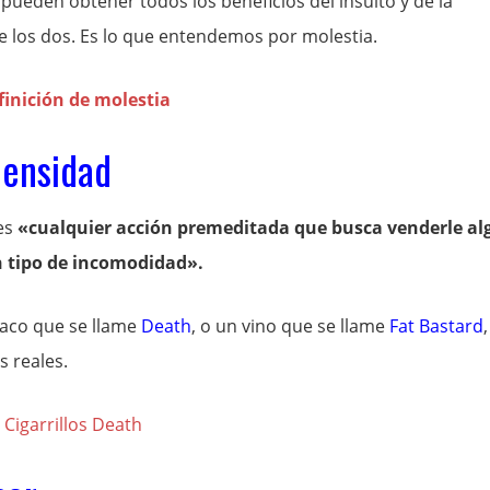
pueden obtener todos los beneficios del insulto y de la
 los dos. Es lo que entendemos por molestia.
densidad
es
«cualquier acción premeditada que busca venderle al
n tipo de incomodidad».
aco que se llame
Death
, o un vino que se llame
Fat Bastard
,
s reales.