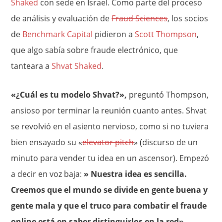
Shaked
con sede en Israel. Como parte del proceso
de análisis y evaluación de
Fraud Sciences
, los socios
de
Benchmark Capital
pidieron a
Scott Thompson
,
que algo sabía sobre fraude electrónico, que
tanteara a
Shvat Shaked
.
«¿Cuál es tu modelo Shvat?»,
preguntó Thompson,
ansioso por terminar la reunión cuanto antes. Shvat
se revolvió en el asiento nervioso, como si no tuviera
bien ensayado su «
elevator pitch
» (discurso de un
minuto para vender tu idea en un ascensor). Empezó
a decir en voz baja:
» Nuestra idea es sencilla.
Creemos que el mundo se divide en gente buena y
gente mala y que el truco para combatir el fraude
online está en saber distinguirlos en la red»
.