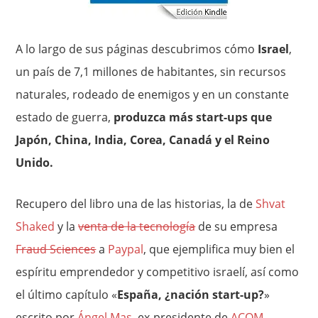
A lo largo de sus páginas descubrimos cómo
Israel
,
un país de 7,1 millones de habitantes, sin recursos
naturales, rodeado de enemigos y en un constante
estado de guerra,
produzca más start-ups que
Japón, China, India, Corea, Canadá y el Reino
Unido.
Recupero del libro una de las historias, la de
Shvat
Shaked
y la
venta de la tecnología
de su empresa
Fraud Sciences
a
Paypal
, que ejemplifica muy bien el
espíritu emprendedor y competitivo israelí, así como
el último capítulo «
España, ¿nación start-up?
»
escrito por
Ángel Mas
, ex-presidente de
ACOM