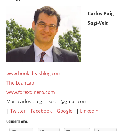
Carlos Puig
Sagi-Vela
www.bookideasblog.com
The LeanLab
www.forexdinero.com
Mail: carlos.puig.linkedin@gmail.com
|
Twitter
|
Facebook
|
Google+
|
LinkedIn
|
Comparte esto: