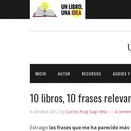
INICIO
AUTOR
RECURSOS
AUDIOS Y
10 libros, 10 frases releva
6 octubre 2012
by
Carlos Puig Sagi-Vela
4 comen
Extraigo
las frases que me ha parecido más r