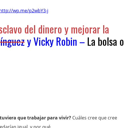
http://wp.me/p2wbY3-j
clavo del dinero y mejorar la
ínguez
y
Vicky Robin
–
La bolsa o
uviera que trabajar para vivir?
Cuáles cree que cree
edarían igual, y por qué.