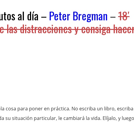
utos al día –
Peter Bregman
–
18′
e las distracciones y consiga hace
ola cosa para poner en práctica. No escriba un libro, escriba
a su situación particular, le cambiará la vida. Elíjalo, y lueg