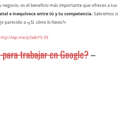
u negocio, es el beneficio más importante que ofreces a tus
total e inequívoca entre tú y tu competencia.
Sabremos s
lgo parecido a
«¿Sí, cómo lo haces?»
http://wp.me/p2wbY3-39
e para trabajar en Google?
–