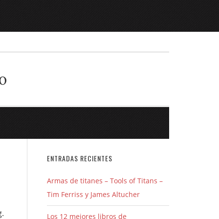
o
ENTRADAS RECIENTES
Armas de titanes – Tools of Titans –
Tim Ferriss y James Altucher
g.
Los 12 mejores libros de