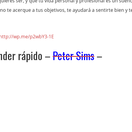
ieres ser, y que tu vida personal y profesional es un sueñ
 te acerque a tus objetivos, te ayudará a sentirte bien y t
http://wp.me/p2wbY3-1E
nder rápido –
Peter Sims
–