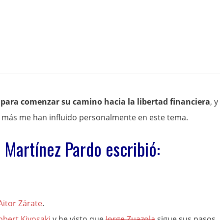
s para comenzar su camino hacia la libertad financiera
, y
 más me han influido personalmente en este tema.
é Martínez Pardo escribió:
Aitor Zárate
.
obert Kiyosaki
y he visto que
Jorge Zuazola
sigue sus pasos