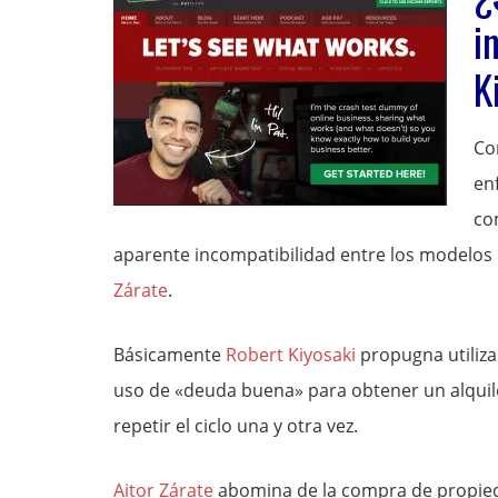
i
K
Co
en
co
aparente incompatibilidad entre los modelos
Zárate
.
Básicamente
Robert Kiyosaki
propugna utiliza
uso de «deuda buena» para obtener un alquile
repetir el ciclo una y otra vez.
Aitor Zárate
abomina de la compra de propied