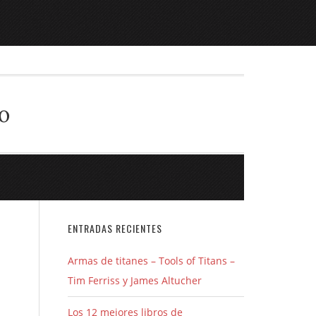
o
ENTRADAS RECIENTES
Armas de titanes – Tools of Titans –
Tim Ferriss y James Altucher
Los 12 mejores libros de