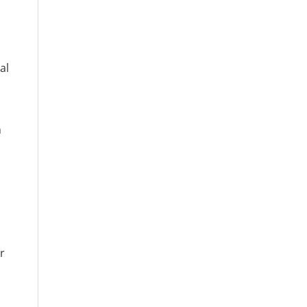
al
n
r