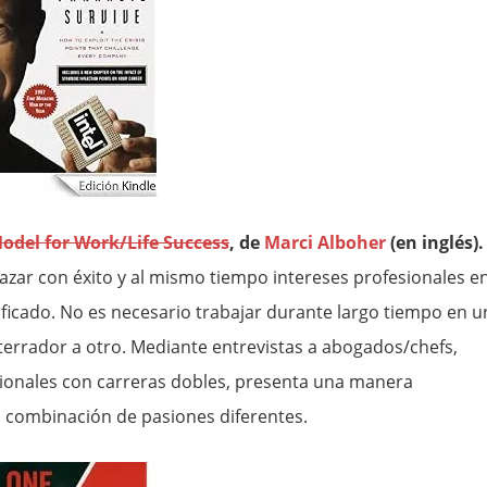
odel for Work/Life Success
, de
Marci Alboher
(en inglés).
lazar con éxito y al mismo tiempo intereses profesionales e
ificado. No es necesario trabajar durante largo tiempo en u
terrador a otro. Mediante entrevistas a abogados/chefs,
sionales con carreras dobles, presenta una manera
 combinación de pasiones diferentes.