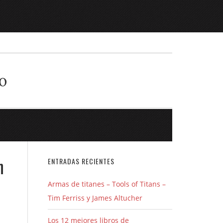
o
n
ENTRADAS RECIENTES
Armas de titanes – Tools of Titans –
Tim Ferriss y James Altucher
Los 12 mejores libros de