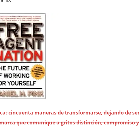
ario.
rca: cincuenta maneras de transformarse, dejando de se
marca que comunique a gritos distinción, compromiso y