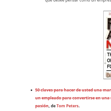
que desee pensar como un empres
50 claves para hacer de usted una ma
un empleado para convertirse en una 
pasión
, de
Tom Peters
.