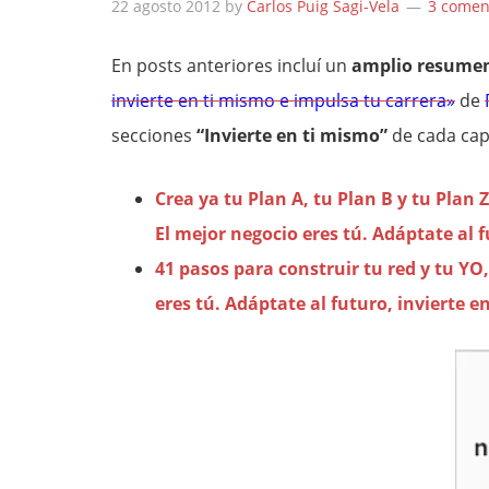
22 agosto 2012
by
Carlos Puig Sagi-Vela
3 comen
En posts anteriores incluí un
amplio resume
invierte en ti mismo e impulsa tu carrera»
de
secciones
“Invierte en ti mismo”
de cada cap
Crea ya tu Plan A, tu Plan B y tu Plan
El mejor negocio eres tú. Adáptate al 
41 pasos para construir tu red y tu YO
eres tú. Adáptate al futuro, invierte e