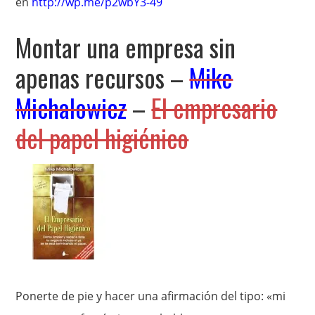
en
http://wp.me/p2wbY3-49
Montar una empresa sin
apenas recursos –
Mike
Michalowicz
–
El empresario
del papel higiénico
Ponerte de pie y hacer una afirmación del tipo: «mi