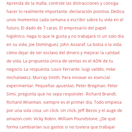
Aprenda de la mafia
,
controle las distracciones y consiga
hacer lo realmente importante
,
declaración positiva
,
Dedica
unos momentos cada semana a escribir sobre tu vida en el
futuro
,
El dado de 7 caras
,
El empresario del papel
higiénico
,
Haga lo que le gusta y no trabajará ni un solo día
en su vida
,
Joe Domínguez
,
John Assaraf
,
La bolsa o la vida:
cómo dejar de ser esclavo del dinero y mejorar la calidad
de vida
,
La propuesta única de ventas es el ADN de tu
negocio
,
La respuesta
,
Louis Ferrante
,
luigi valdés
,
mike
michalowicz
,
Murray Smith
,
Para innovar es esencial
experimentar
,
Pequeñas apuestas
,
Peter Bregman
,
Peter
Sims
,
pregunta que no sepa responder
,
Richard Brandt
,
Richard Wiseman
,
siempre es el primer día
,
Todo empieza
por una sola cosa
,
un click
,
Un click. Jeff Bezos y el auge de
amazon.com
,
Vicky Robin
,
William Poundstone
,
¿De qué
forma cambiarían sus gastos si no tuviera que trabajar