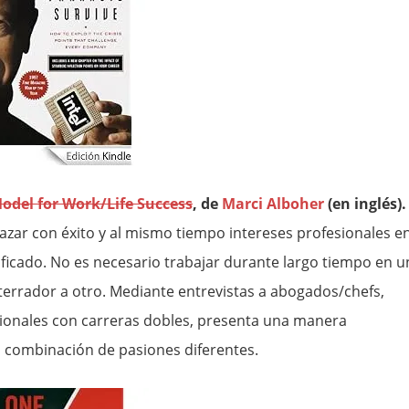
odel for Work/Life Success
, de
Marci Alboher
(en inglés).
lazar con éxito y al mismo tiempo intereses profesionales e
ificado. No es necesario trabajar durante largo tiempo en u
terrador a otro. Mediante entrevistas a abogados/chefs,
sionales con carreras dobles, presenta una manera
 combinación de pasiones diferentes.