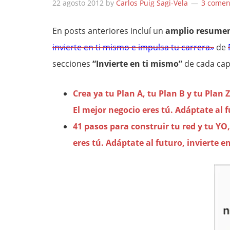
22 agosto 2012
by
Carlos Puig Sagi-Vela
3 comen
En posts anteriores incluí un
amplio resume
invierte en ti mismo e impulsa tu carrera»
de
secciones
“Invierte en ti mismo”
de cada cap
Crea ya tu Plan A, tu Plan B y tu Plan
El mejor negocio eres tú. Adáptate al 
41 pasos para construir tu red y tu YO
eres tú. Adáptate al futuro, invierte e