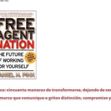
ario.
rca: cincuenta maneras de transformarse, dejando de se
marca que comunique a gritos distinción, compromiso y