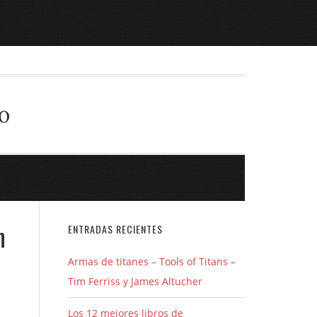
o
n
ENTRADAS RECIENTES
Armas de titanes – Tools of Titans –
Tim Ferriss y James Altucher
Los 12 mejores libros de