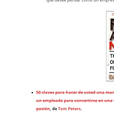
que desee pensar como un empres
50 claves para hacer de usted una ma
un empleado para convertirse en una 
pasión
, de
Tom Peters
.