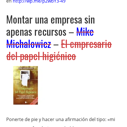
en
http://wp.me/p2wbY3-49
Montar una empresa sin
apenas recursos –
Mike
Michalowicz
–
El empresario
del papel higiénico
Ponerte de pie y hacer una afirmación del tipo: «mi