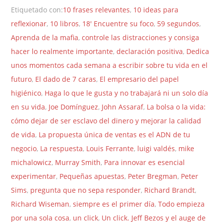
Etiquetado con:
10 frases relevantes
,
10 ideas para
reflexionar
,
10 libros
,
18' Encuentre su foco
,
59 segundos
,
Aprenda de la mafia
,
controle las distracciones y consiga
hacer lo realmente importante
,
declaración positiva
,
Dedica
unos momentos cada semana a escribir sobre tu vida en el
futuro
,
El dado de 7 caras
,
El empresario del papel
higiénico
,
Haga lo que le gusta y no trabajará ni un solo día
en su vida
,
Joe Domínguez
,
John Assaraf
,
La bolsa o la vida:
cómo dejar de ser esclavo del dinero y mejorar la calidad
de vida
,
La propuesta única de ventas es el ADN de tu
negocio
,
La respuesta
,
Louis Ferrante
,
luigi valdés
,
mike
michalowicz
,
Murray Smith
,
Para innovar es esencial
experimentar
,
Pequeñas apuestas
,
Peter Bregman
,
Peter
Sims
,
pregunta que no sepa responder
,
Richard Brandt
,
Richard Wiseman
,
siempre es el primer día
,
Todo empieza
por una sola cosa
,
un click
,
Un click. Jeff Bezos y el auge de