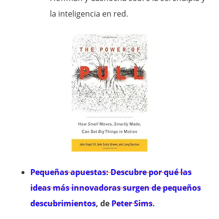
la inteligencia en red.
Pequeñas apuestas: Descubre por qué las
ideas más innovadoras surgen de pequeños
descubrimientos
, de
Peter Sims
.