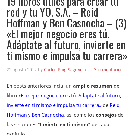
19 libros útiles para crear tu
red y tu YO, S.A. – Reid
Hoffman y Ben Casnocha – (3)
«El mejor negocio eres tú.
Adáptate al futuro, invierte en
ti mismo e impulsa tu carrera»
22 agosto 2012
by
Carlos Puig Sagi-Vela
3 comentarios
En posts anteriores incluí un
amplio resumen
del
libro
«El mejor negocio eres tú. Adáptate al futuro,
invierte en ti mismo e impulsa tu carrera»
de
Reid
Hoffman
y
Ben Casnocha
, así como los
consejos
de
las secciones
“Invierte en ti mismo”
de cada
capítulo.