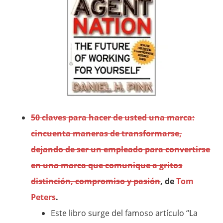
50 claves para hacer de usted una marca:
cincuenta maneras de transformarse,
dejando de ser un empleado para convertirse
en una marca que comunique a gritos
distinción, compromiso y pasión
, de
Tom
Peters
.
Este libro surge del famoso artículo “La