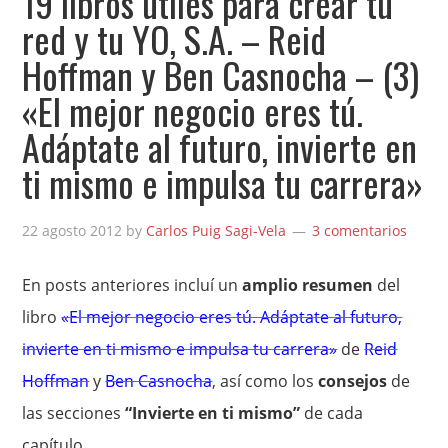
19 libros útiles para crear tu
red y tu YO, S.A. – Reid
Hoffman y Ben Casnocha – (3)
«El mejor negocio eres tú.
Adáptate al futuro, invierte en
ti mismo e impulsa tu carrera»
22 agosto 2012
by
Carlos Puig Sagi-Vela
3 comentarios
En posts anteriores incluí un
amplio resumen
del
libro
«El mejor negocio eres tú. Adáptate al futuro,
invierte en ti mismo e impulsa tu carrera»
de
Reid
Hoffman
y
Ben Casnocha
, así como los
consejos
de
las secciones
“Invierte en ti mismo”
de cada
capítulo.