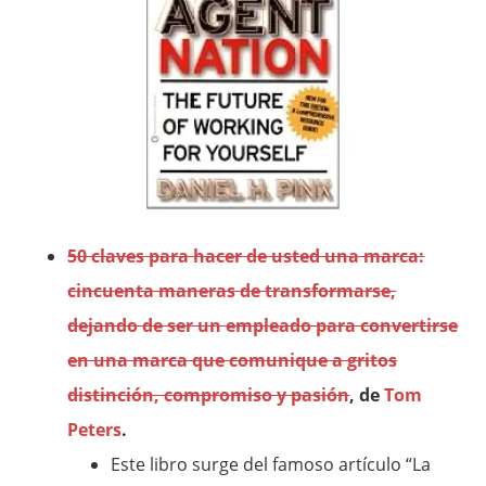
50 claves para hacer de usted una marca:
cincuenta maneras de transformarse,
dejando de ser un empleado para convertirse
en una marca que comunique a gritos
distinción, compromiso y pasión
, de
Tom
Peters
.
Este libro surge del famoso artículo “La