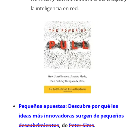
la inteligencia en red.
Pequeñas apuestas: Descubre por qué las
ideas más innovadoras surgen de pequeños
descubrimientos
, de
Peter Sims
.