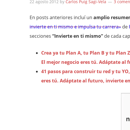
22 agosto 2012
by
Carlos Puig Sagi-Vela
3 comen
En posts anteriores incluí un
amplio resume
invierte en ti mismo e impulsa tu carrera»
de
secciones
“Invierte en ti mismo”
de cada cap
Crea ya tu Plan A, tu Plan B y tu Plan
El mejor negocio eres tú. Adáptate al 
41 pasos para construir tu red y tu YO
eres tú. Adáptate al futuro, invierte e