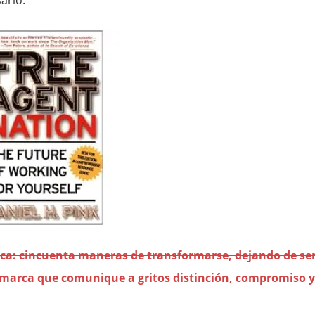
ario.
rca: cincuenta maneras de transformarse, dejando de se
marca que comunique a gritos distinción, compromiso y