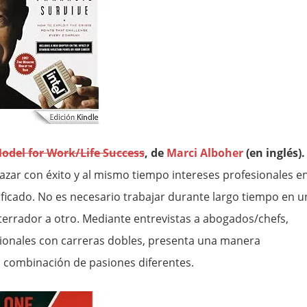
odel for Work/Life Success
, de
Marci Alboher
(en inglés).
lazar con éxito y al mismo tiempo intereses profesionales e
ificado. No es necesario trabajar durante largo tiempo en u
terrador a otro. Mediante entrevistas a abogados/chefs,
sionales con carreras dobles, presenta una manera
 combinación de pasiones diferentes.