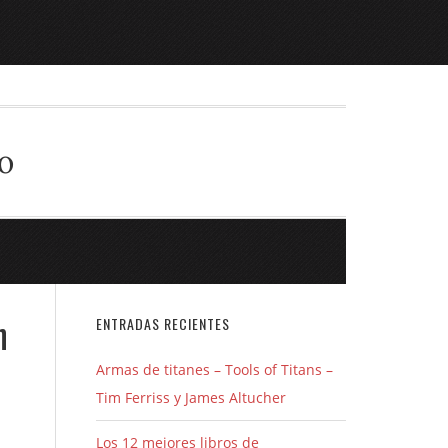
o
n
ENTRADAS RECIENTES
Armas de titanes – Tools of Titans –
Tim Ferriss y James Altucher
Los 12 mejores libros de