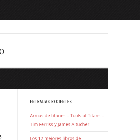
o
ENTRADAS RECIENTES
Armas de titanes – Tools of Titans –
Tim Ferriss y James Altucher
g.
Los 12 mejores libros de