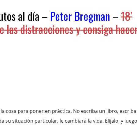
utos al día –
Peter Bregman
–
18′
e las distracciones y consiga hace
ola cosa para poner en práctica. No escriba un libro, escriba
a su situación particular, le cambiará la vida. Elíjalo, y lueg