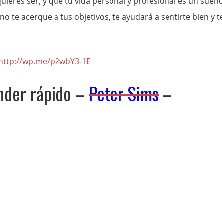
ieres ser, y que tu vida personal y profesional es un sueñ
 te acerque a tus objetivos, te ayudará a sentirte bien y t
http://wp.me/p2wbY3-1E
nder rápido –
Peter Sims
–