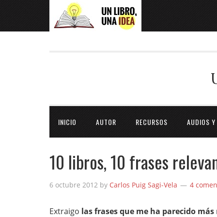
INICIO
AUTOR
RECURSOS
AUDIOS Y
10 libros, 10 frases releva
6 octubre 2012
by
Carlos Puig Sagi-Vela
4 comen
Extraigo
las frases que me ha parecido más r