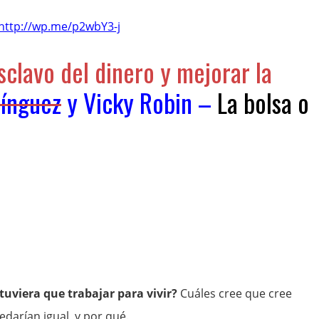
http://wp.me/p2wbY3-j
clavo del dinero y mejorar la
ínguez
y
Vicky Robin
–
La bolsa o
uviera que trabajar para vivir?
Cuáles cree que cree
edarían igual, y por qué.