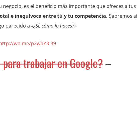
u negocio, es el beneficio más importante que ofreces a tus
total e inequívoca entre tú y tu competencia.
Sabremos s
lgo parecido a
«¿Sí, cómo lo haces?»
http://wp.me/p2wbY3-39
e para trabajar en Google?
–