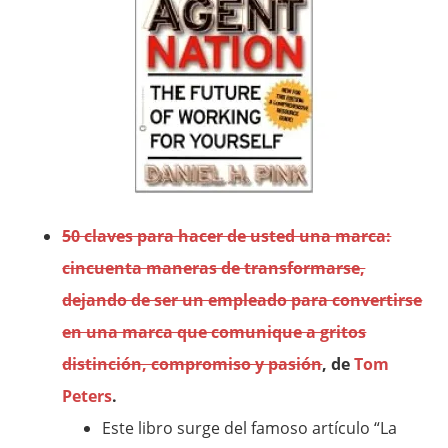
50 claves para hacer de usted una marca:
cincuenta maneras de transformarse,
dejando de ser un empleado para convertirse
en una marca que comunique a gritos
distinción, compromiso y pasión
, de
Tom
Peters
.
Este libro surge del famoso artículo “La