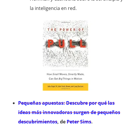
la inteligencia en red.
Pequeñas apuestas: Descubre por qué las
ideas más innovadoras surgen de pequeños
descubrimientos
, de
Peter Sims
.