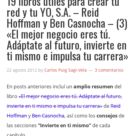
19 libros útiles para crear tu
red y tu YO, S.A. – Reid
Hoffman y Ben Casnocha – (3)
«El mejor negocio eres tú.
Adáptate al futuro, invierte en
ti mismo e impulsa tu carrera»
22 agosto 2012
by
Carlos Puig Sagi-Vela
3 comentarios
En posts anteriores incluí un
amplio resumen
del
libro
«El mejor negocio eres tú. Adáptate al futuro,
invierte en ti mismo e impulsa tu carrera»
de
Reid
Hoffman
y
Ben Casnocha
, así como los
consejos
de
las secciones
“Invierte en ti mismo”
de cada
capítulo.