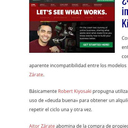
i
K
Co
en
co
aparente incompatibilidad entre los modelos
Zárate
.
Básicamente
Robert Kiyosaki
propugna utiliza
uso de «deuda buena» para obtener un alquile
repetir el ciclo una y otra vez.
Aitor Zárate
abomina de la compra de propied