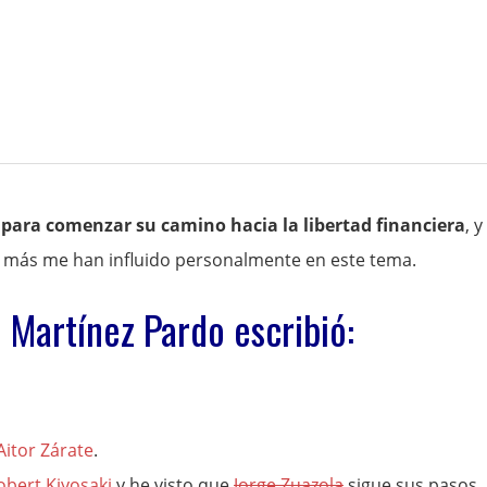
s para comenzar su camino hacia la libertad financiera
, y
 más me han influido personalmente en este tema.
é Martínez Pardo escribió:
Aitor Zárate
.
obert Kiyosaki
y he visto que
Jorge Zuazola
sigue sus pasos