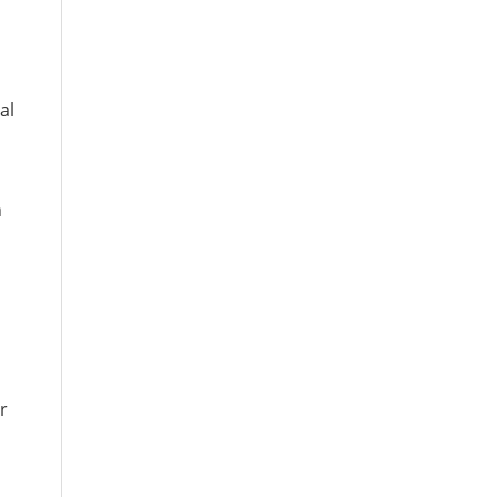
al
n
r