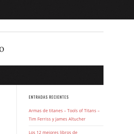
o
ENTRADAS RECIENTES
Armas de titanes – Tools of Titans –
Tim Ferriss y James Altucher
Los 12 mejores libros de