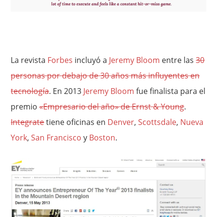
La revista
Forbes
incluyó a
Jeremy Bloom
entre las
30
personas por debajo de 30 años más influyentes en
tecnología
. En 2013
Jeremy Bloom
fue finalista para el
premio
«Empresario del año» de Ernst & Young
.
Integrate
tiene oficinas en
Denver
,
Scottsdale
,
Nueva
York
,
San Francisco
y
Boston
.