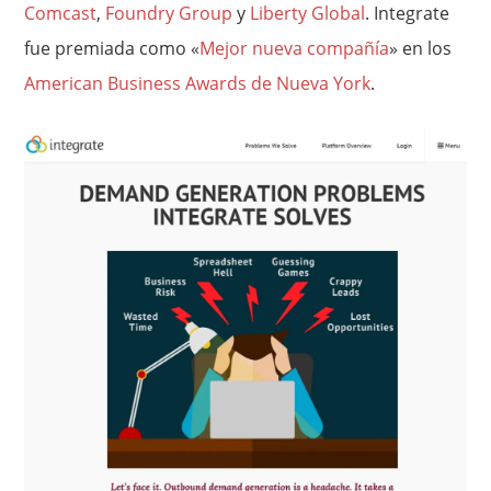
Comcast
,
Foundry Group
y
Liberty Global
. Integrate
fue premiada como «
Mejor nueva compañía
» en los
American Business Awards de Nueva York
.