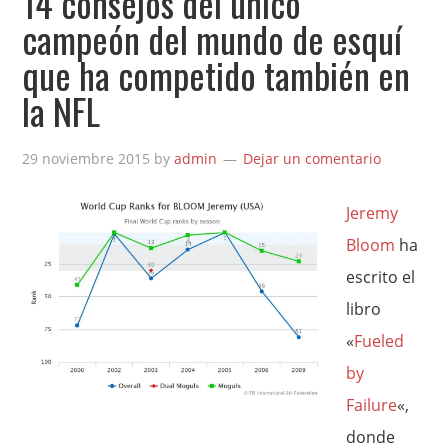
14 consejos del único
campeón del mundo de esquí
que ha competido también en
la NFL
29 noviembre 2015
by
admin
Dejar un comentario
Jeremy
Bloom
ha
escrito el
libro
«
Fueled
by
Failure
«,
donde