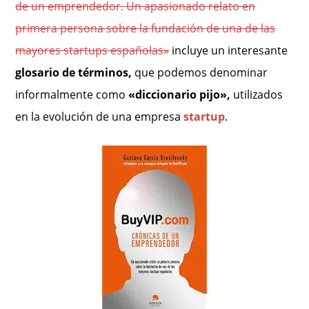
de un emprendedor. Un apasionado relato en
primera persona sobre la fundación de una de las
mayores startups españolas»
incluye un interesante
glosario de términos,
que podemos denominar
informalmente como
«diccionario pijo»,
utilizados
en
la evolución de una empresa
startup
.