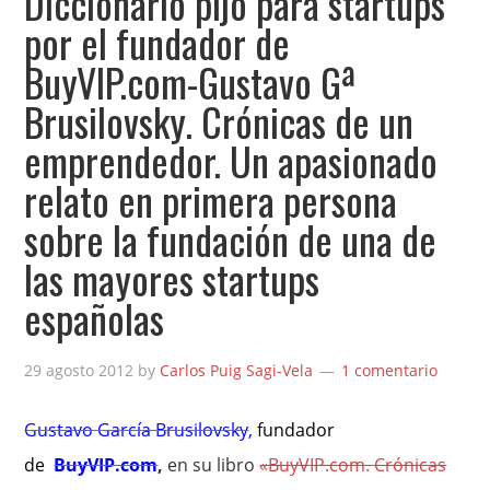
Diccionario pijo para startups
por el fundador de
BuyVIP.com-Gustavo Gª
Brusilovsky. Crónicas de un
emprendedor. Un apasionado
relato en primera persona
sobre la fundación de una de
las mayores startups
españolas
29 agosto 2012
by
Carlos Puig Sagi-Vela
1 comentario
Gustavo García Brusilovsky
,
fundador
de
BuyVIP.com
,
en su libro
«BuyVIP.com. Crónicas